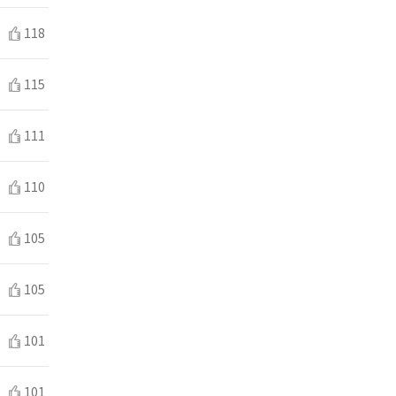
118
115
111
110
105
105
101
101