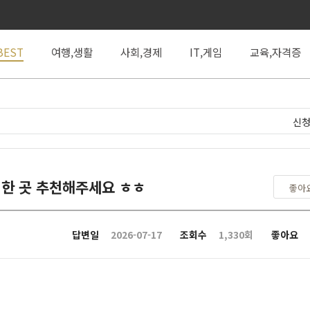
BEST
여행,생활
사회,경제
IT,게임
교육,자격증
신청
한 곳 추천해주세요 ㅎㅎ
좋아
답변일
2026-07-17
조회수
1,330회
좋아요