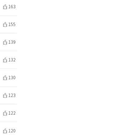
163
155
139
132
130
123
122
120