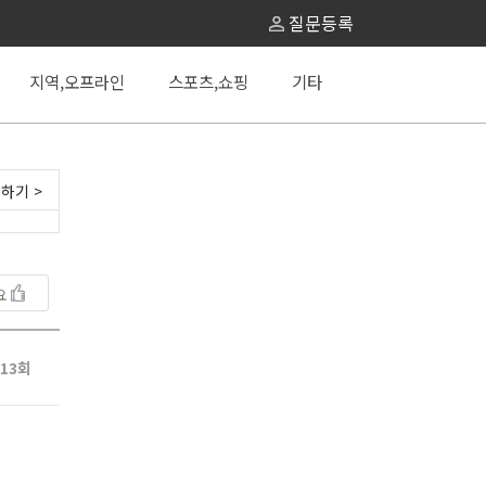
질문등록
지역,오프라인
스포츠,쇼핑
기타
하기 >
요
13회