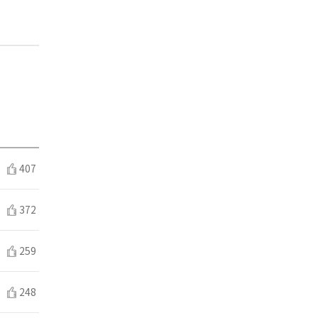
407
372
259
248