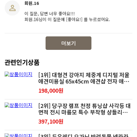
회원.16
이 질문, 답변 너무 좋아요!!!
회원.16님이 이 질문에 [좋아요!] 를 누르셨어요.
더보기
관련인기상품
[1위] 대형견 강아지 체중계 디지털 저울
애견미용실 65x45cm 애견샵 전자 애완
동물 동물병원
198,000원
[2위] 당구장 램프 천정 튜닝샵 사각등 대
면적 전시 마름모 특수 부착형 샹들리에
거실 천장등 화살표 동물병원 헬스장
397,100원
[3위] 두유레디 오가닉 반려동물 넥카라