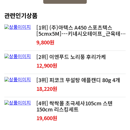
관련인기상품
[1위] (주)아텍스 A450 스포츠텍스
[5cmx5M]---키네시오테이프_근육테이
핑_회전식케이스
9,800원
[2위] 이엔푸드 노리풍 후리가케
12,900원
[3위] 피코크 무설탕 애플캔디 80g 4개
18,220원
[4위] 싹싹몰 초극세사105cm 스텐
150cm 리스킹세트
19,600원