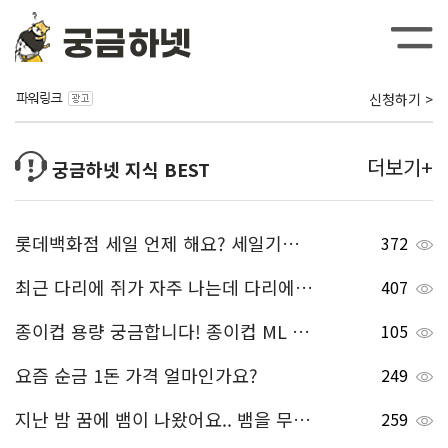
신청하기 >
더보기+
궁금하넷 지식 BEST
롯데백화점 세일 언제 해요? 세일기간에 할인 받아서 사고 싶은데 세일기간 알려주세요^^
372
최근 다리에 쥐가 자주 나는데 다리에 쥐가나는 이유 좀 알려주세요.
407
종이컵 용량 궁금합니다! 종이컵 ML 몇 정도 되나요?
105
요즘 순금 1돈 가격 얼마인가요?
249
지난 밤 꿈에 뱀이 나왔어요.. 뱀을 무서워해서 좀 무서웠는데, 뱀 꿈 해몽 부탁드립니다!
259