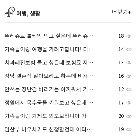
더보기+
여행, 생활
뚜레쥬르 롤케익 먹고 싶은데 뚜레쥬르 할인 받는 방법 알려주세요!!
18
가족들이랑 여행을 가려고합니다! 다낭 바나힐 가보려고하는데 입장요금이 어떻게 되는지 알려주세요.
14
치과레진보험 들고 싶은데 보험료 저렴한 곳 추천해주세요 ㅎㅎ
13
성당 결혼식 알아보려고 하는데 비용 얼마 정도 드는지 알려주세요^^
16
안쓰는 장난감 버리기는 아까워서 기부하고 싶은데요~ 장난감 기부 어떻게 하는지 알려주세요~
12
정원에서 목수국을 키워보고 싶은데 목수국 키우기 방법 좀 알려주세요^^
17
가족들이랑 거제도 외도보타니아 가보려고하는데 여기 운영시간이 따로 있는건가요?
20
임산부 바우처카드 신청할건데 어디에 쓸 수 있나요~ 사용처 좀 알려주세요^^
19