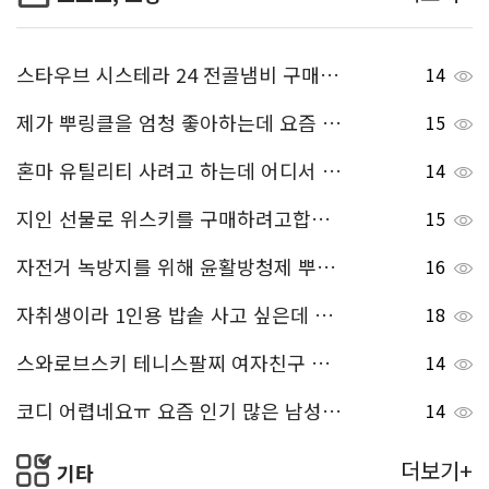
스타우브 시스테라 24 전골냄비 구매하려고하는데 어디서 구매하는게 저렴할까요? 공유 좀 해주세요!
14
제가 뿌링클을 엄청 좋아하는데 요즘 뿌링클 시즈닝 많이 팔더라구요! 맛있는 뿌링클 시즈닝 추천해주세요!!
15
혼마 유틸리티 사려고 하는데 어디서 구매하는게 좀더 싼가요?
14
지인 선물로 위스키를 구매하려고합니다! 글렌드로낙 12 가격이 어떻게 되는지 알려주세요 ^^
15
자전거 녹방지를 위해 윤활방청제 뿌리려고 하는데 많이 사용하시는 윤활방청제 추천해주세요!
16
자취생이라 1인용 밥솥 사고 싶은데 1인용 키친아트 밥솥 저렴하게 파는 사이트 추천해주세요!ㅎㅎ
18
스와로브스키 테니스팔찌 여자친구 사주고 싶은데 할인받고 구매할수있는 곳 정보 좀 주세요.
14
코디 어렵네요ㅠ 요즘 인기 많은 남성 의류 쇼핑몰 뭐가 있나요?
14
더보기+
기타