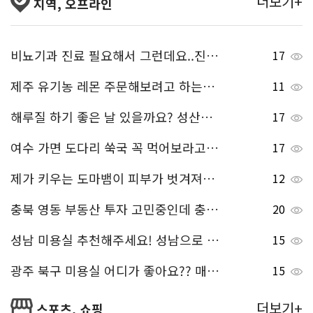
더보기+
지역, 오프라인
비뇨기과 진료 필요해서 그런데요..진짜 진료 잘 하기로 유명한 청주 비뇨기과 알려주세요..!
17
제주 유기농 레몬 주문해보려고 하는데, 진짜 신선하고 맛있기로 유명한 곳 알려주세요 ^^
11
해루질 하기 좋은 날 있을까요? 성산포 물때 표 볼 수 있는 곳 알려주세요
17
여수 가면 도다리 쑥국 꼭 먹어보라고 친구가 그랬는데, 여수 도다리 쑥국 어디가 맛있는지 맛집 알려주세요~
17
제가 키우는 도마뱀이 피부가 벗겨져서 병원에 데려가려고하는데 파주에 특수동물병원 있나요? 위치 좀 알려주세요.
12
충북 영동 부동산 투자 고민중인데 충북 영동 부동산 추천 부탁드려요~
20
성남 미용실 추천해주세요! 성남으로 이사와서 미용실 옮겨야 하는데 머리 잘하는곳 어딘가요?
15
광주 북구 미용실 어디가 좋아요?? 매직할건데 머리 잘하는곳 추천해주세요!
15
더보기+
스포츠, 쇼핑