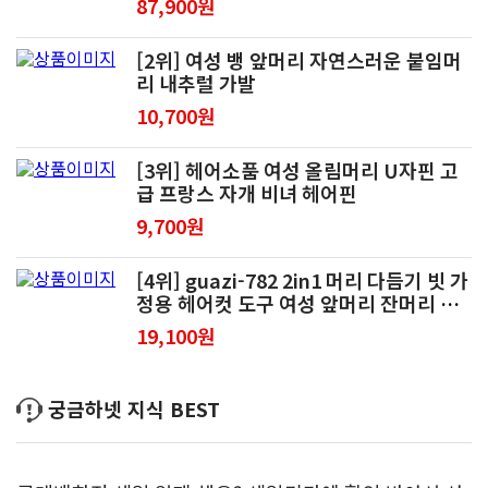
87,900원
[2위] 여성 뱅 앞머리 자연스러운 붙임머
리 내추럴 가발
10,700원
[3위] 헤어소품 여성 올림머리 U자핀 고
급 프랑스 자개 비녀 헤어핀
9,700원
[4위] guazi-782 2in1 머리 다듬기 빗 가
정용 헤어컷 도구 여성 앞머리 잔머리 정
리빗 (오비트플로우 유한회사 Co. Ltd.)
19,100원
궁금하넷 지식 BEST